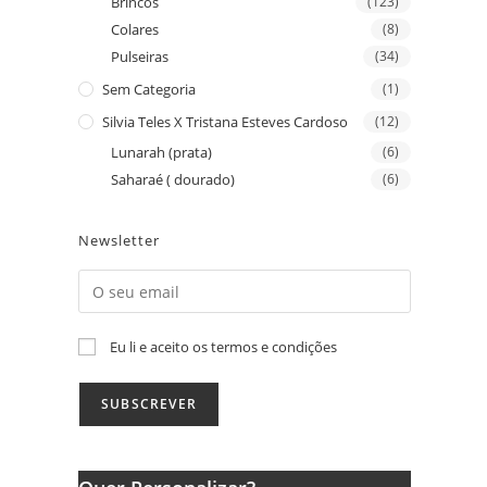
Brincos
(123)
Colares
(8)
Pulseiras
(34)
Sem Categoria
(1)
Silvia Teles X Tristana Esteves Cardoso
(12)
Lunarah (prata)
(6)
Saharaé ( dourado)
(6)
Newsletter
Eu li e aceito os termos e condições