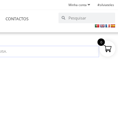
Minha conta
#silviateles
CONTACTOS
0
ISA.