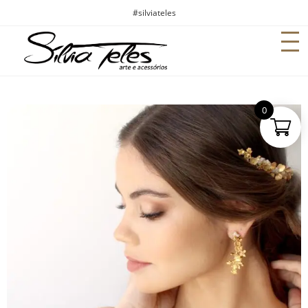
#silviateles
0