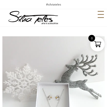
#silviateles
0