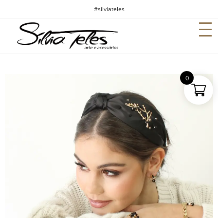
#silviateles
0