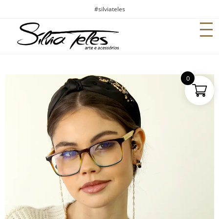
#silviateles
0