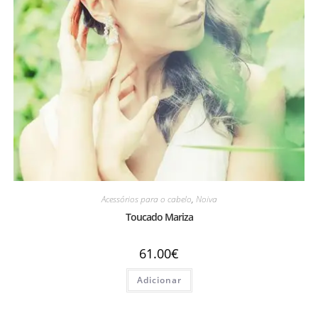
Acessórios para o cabelo
,
Noiva
Toucado Mariza
61.00
€
Adicionar