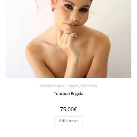
Acessórios para o cabelo
,
Cerimónia
Toucado Brigida
75.00
€
Adicionar