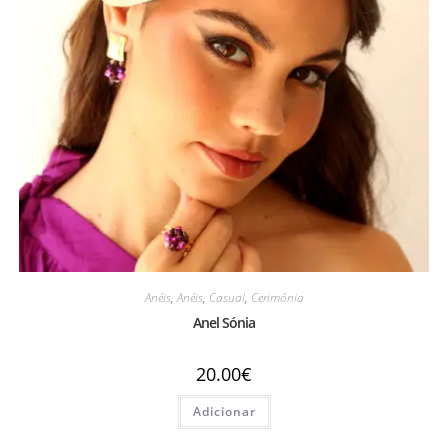
Anéis
,
Anéis
,
Casual
,
Cerimónia
Anel Sónia
20.00
€
Adicionar