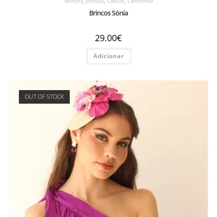
Brincos
,
Brincos
,
Casual
,
Cerimónia
Brincos Sónia
29.00
€
Adicionar
OUT OF STOCK