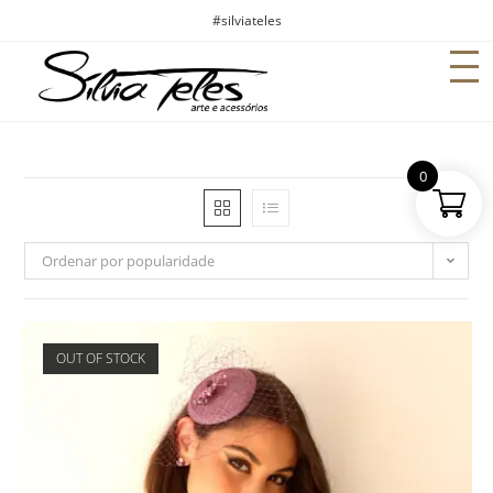
#silviateles
0
Ordenar por popularidade
OUT OF STOCK