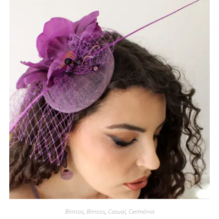
Brincos
,
Brincos
,
Casual
,
Cerimónia