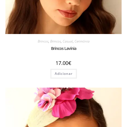
Brincos
,
Brincos
,
Casual
,
Cerimónia
Brincos Lavínia
17.00
€
Adicionar