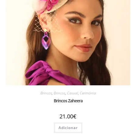
Brincos
,
Brincos
,
Casual
,
Cerimónia
Brincos Zaheera
21.00
€
Adicionar