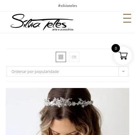
#silviateles
0
Ordenar por popularidade