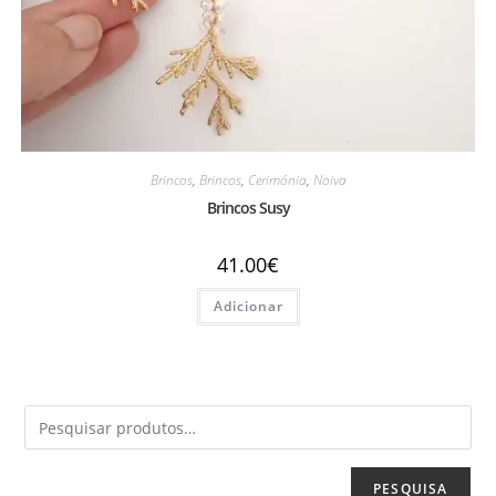
Brincos
,
Brincos
,
Cerimónia
,
Noiva
Brincos Susy
41.00
€
Adicionar
PESQUISA