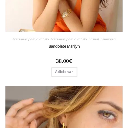
Acessórios para o cabelo
,
Acessórios para o cabelo
,
Casual
,
Cerimónia
Bandolete Marilyn
38.00
€
Adicionar