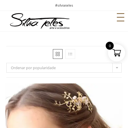
#silviateles
0
Ordenar por popularidade