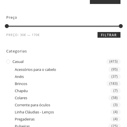
Preço
PREÇO:
30€
—
170€
FILTRAR
Categorias
Casual
(415)
Acessórios para o cabelo
(95)
Anéis
(37)
Brincos
(183)
Chapéu
(7)
Colares
(58)
Corrente para óculos
(3)
Linha Cláudias - Lenços
(4)
Pregadeiras
(4)
Pulseiras
(25)