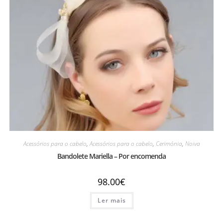
Acessórios para o cabelo
,
Acessórios para o cabelo
,
Cerimónia
,
Noiva
Bandolete Mariella – Por encomenda
98.00
€
Ler mais