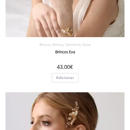
Brincos
,
Brincos
,
Cerimónia
,
Noiva
Brincos Eva
43.00
€
Adicionar