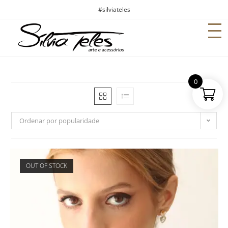
#silviateles
0
Ordenar por popularidade
OUT OF STOCK