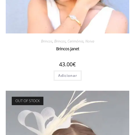
Brincos
,
Brincos
,
Cerimónia
,
Noiva
Brincos Janet
43.00
€
Adicionar
OUT OF STOCK