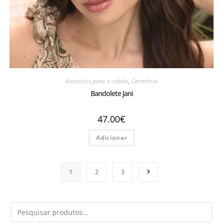
Acessórios para o cabelo
,
Cerimónia
Bandolete Jani
47.00
€
Adicionar
1
2
3