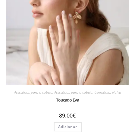
Acessórios para o cabelo
,
Acessórios para o cabelo
,
Cerimónia
,
Noiva
Toucado Eva
89.00
€
Adicionar