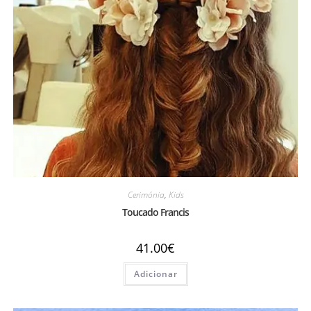
Cerimónia
,
Kids
Toucado Francis
41.00
€
Adicionar