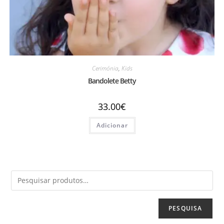
Cerimónia
,
Kids
Bandolete Betty
33.00
€
Adicionar
PESQUISA