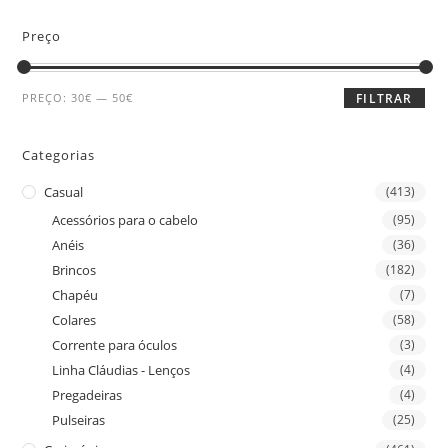
Preço
PREÇO:
30€
—
50€
FILTRAR
Categorias
Casual
(413)
Acessórios para o cabelo
(95)
Anéis
(36)
Brincos
(182)
Chapéu
(7)
Colares
(58)
Corrente para óculos
(3)
Linha Cláudias - Lenços
(4)
Pregadeiras
(4)
Pulseiras
(25)