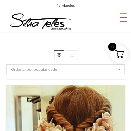
#silviateles
0
Ordenar por popularidade