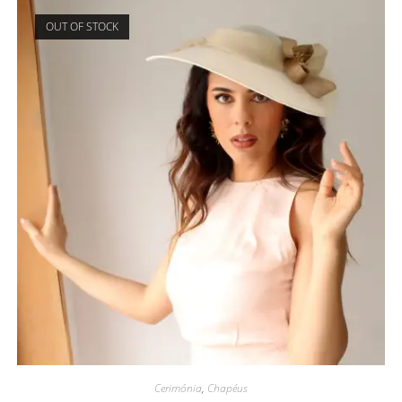
OUT OF STOCK
Cerimónia
,
Chapéus