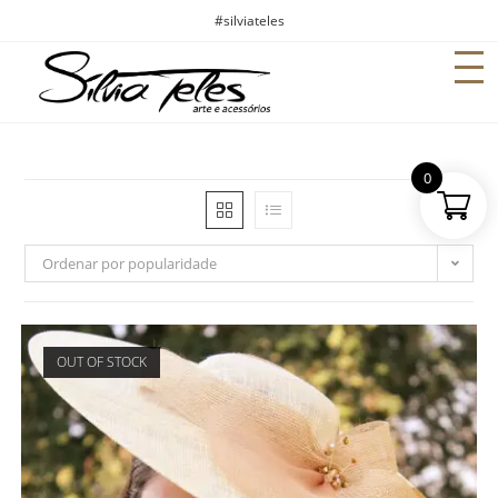
#silviateles
0
Ordenar por popularidade
OUT OF STOCK