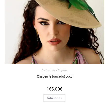
Cerimónia
,
Chapéus
Chapéu (e toucado) Lucy
165.00
€
Adicionar