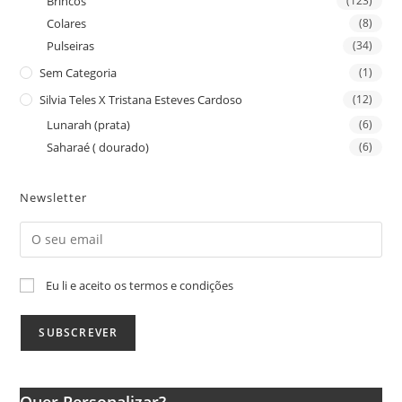
Brincos
(123)
Colares
(8)
Pulseiras
(34)
Sem Categoria
(1)
Silvia Teles X Tristana Esteves Cardoso
(12)
Lunarah (prata)
(6)
Saharaé ( dourado)
(6)
Newsletter
Eu li e aceito os termos e condições
Quer Personalizar?