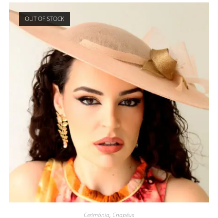
OUT OF STOCK
Cerimónia
,
Chapéus