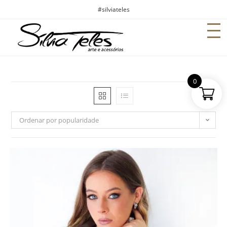
#silviateles
0
Ordenar por popularidade