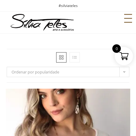
#silviateles
0
Ordenar por popularidade