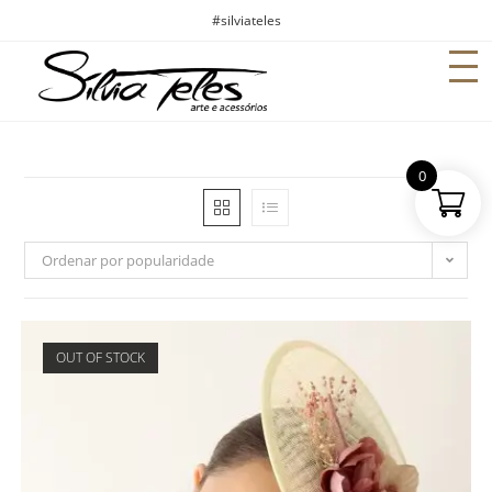
#silviateles
0
Ordenar por popularidade
OUT OF STOCK