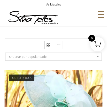
#silviateles
0
Ordenar por popularidade
OUT OF STOCK