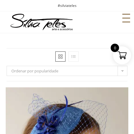
#silviateles
0
Ordenar por popularidade