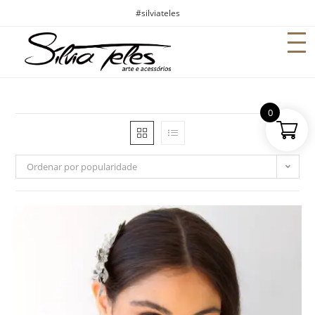
#silviateles
0
Ordenar por popularidade