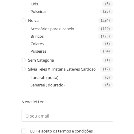
Kids
(6)
Pulseiras
(28)
Noiva
(324)
Acessórios para o cabelo
(159)
Brincos
(123)
Colares
(8)
Pulseiras
(34)
Sem Categoria
(1)
Silvia Teles X Tristana Esteves Cardoso
(12)
Lunarah (prata)
(6)
Saharaé ( dourado)
(6)
Newsletter
Eu li e aceito os termos e condições