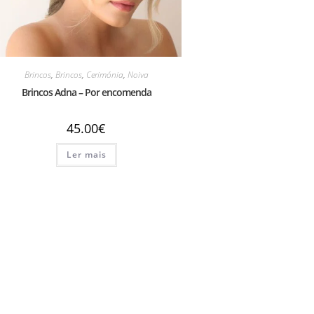
Brincos
,
Brincos
,
Cerimónia
,
Noiva
Brincos Adna – Por encomenda
45.00
€
Ler mais