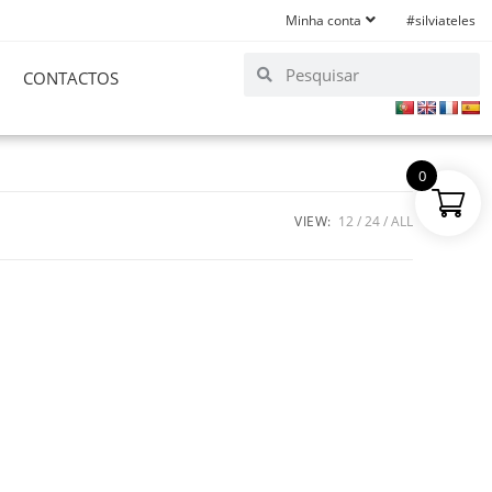
Minha conta
#silviateles
CONTACTOS
0
VIEW:
12
24
ALL