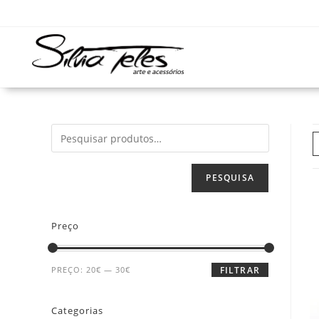
PESQUISA
Preço
PREÇO:
20€
—
30€
FILTRAR
Categorias