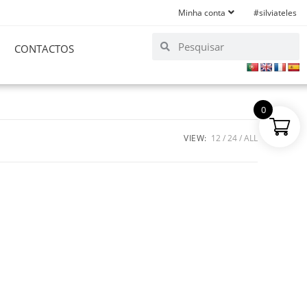
Minha conta
#silviateles
CONTACTOS
0
VIEW:
12
24
ALL