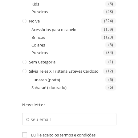
Kids
(6)
Pulseiras
(28)
Noiva
(324)
Acessórios para o cabelo
(159)
Brincos
(123)
Colares
(8)
Pulseiras
(34)
Sem Categoria
(1)
Silvia Teles X Tristana Esteves Cardoso
(12)
Lunarah (prata)
(6)
Saharaé ( dourado)
(6)
Newsletter
Eu li e aceito os termos e condições