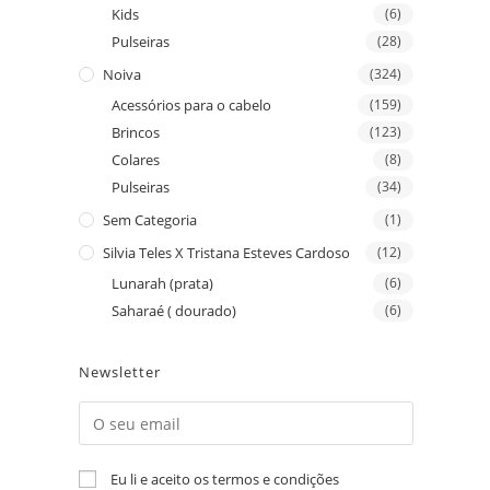
Kids
(6)
Pulseiras
(28)
Noiva
(324)
Acessórios para o cabelo
(159)
Brincos
(123)
Colares
(8)
Pulseiras
(34)
Sem Categoria
(1)
Silvia Teles X Tristana Esteves Cardoso
(12)
Lunarah (prata)
(6)
Saharaé ( dourado)
(6)
Newsletter
Eu li e aceito os termos e condições