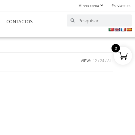
Minha conta
#silviateles
CONTACTOS
0
VIEW:
12
24
ALL