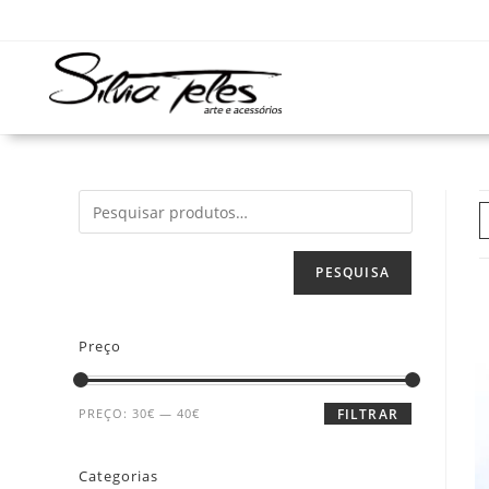
PESQUISA
Preço
PREÇO:
30€
—
40€
FILTRAR
Categorias