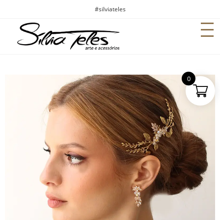
#silviateles
0