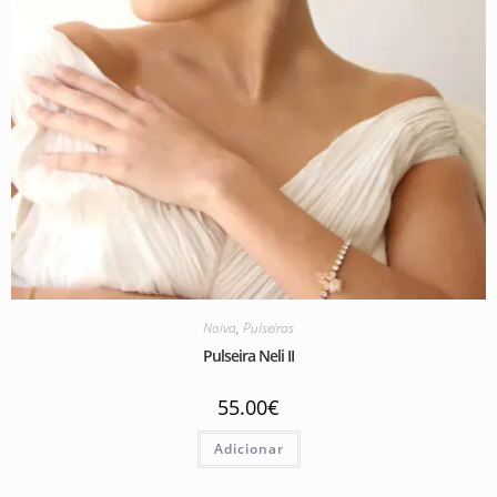
Noiva
,
Pulseiras
Pulseira Neli II
55.00
€
Adicionar