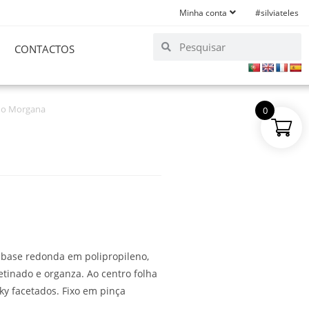
Minha conta
#silviateles
CONTACTOS
do Morgana
0
 base redonda em polipropileno,
tinado e organza. Ao centro folha
ky facetados. Fixo em pinça