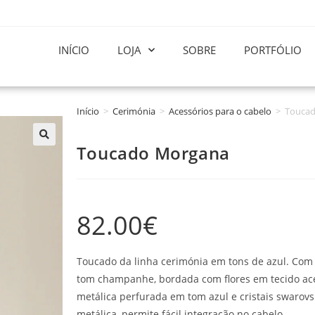
INÍCIO
LOJA
SOBRE
PORTFÓLIO
Início
>
Cerimónia
>
Acessórios para o cabelo
>
Touca
Toucado Morgana
82.00
€
Toucado da linha cerimónia em tons de azul. Com
tom champanhe, bordada com flores em tecido ace
metálica perfurada em tom azul e cristais swarovs
metálica, permite fácil integração no cabelo.