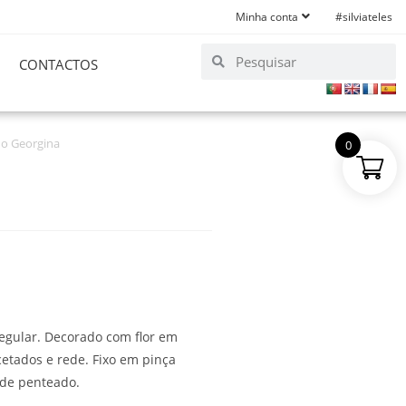
Minha conta
#silviateles
CONTACTOS
o Georgina
0
egular. Decorado com flor em
cetados e rede. Fixo em pinça
s de penteado.