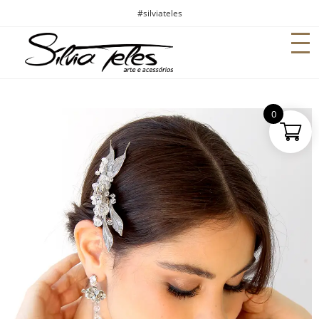
#silviateles
0