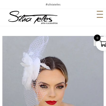
#silviateles
0