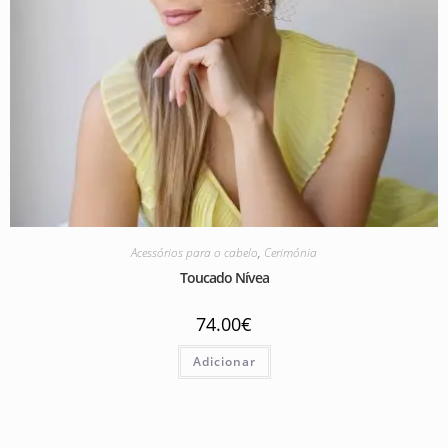
Acessórios para o cabelo
,
Cerimónia
Toucado Nívea
74.00
€
Adicionar