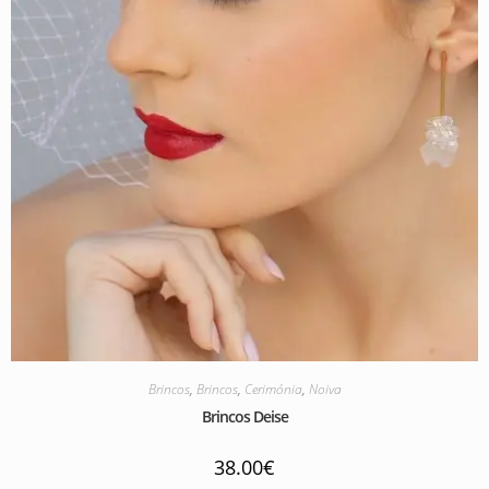
Brincos
,
Brincos
,
Cerimónia
,
Noiva
Brincos Deise
38.00
€