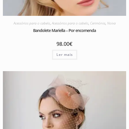
Acessórios para o cabelo
,
Acessórios para o cabelo
,
Cerimónia
,
Noiva
Bandolete Mariella – Por encomenda
98.00
€
Ler mais