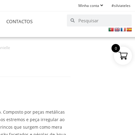
Minha conta
#silviateles
CONTACTOS
nielle
0
o. Composto por peças metálicas
os estremos e peça irregular ao
s brincos que surgem como mera
vsky facetados e pérolas de àgua