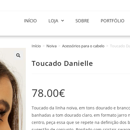
INÍCIO
LOJA
SOBRE
PORTFÓLIO
Início
>
Noiva
>
Acessórios para o cabelo
>
Toucado Da
Toucado Danielle
78.00
€
Toucado da linha noiva, em tons dourado e branc
banhadas a tom dourado claro, em formato jarro n
centro, peça essa que se repete na definição do
sugestão de conjunto. Bordado com cristais swaro