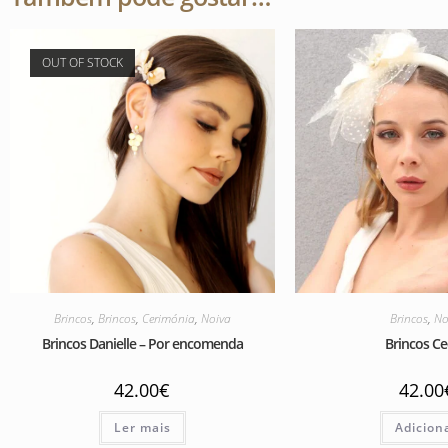
OUT OF STOCK
Brincos
,
Brincos
,
Cerimónia
,
Noiva
Brincos
,
No
Brincos Danielle – Por encomenda
Brincos Cec
42.00
€
42.00
Ler mais
Adicion