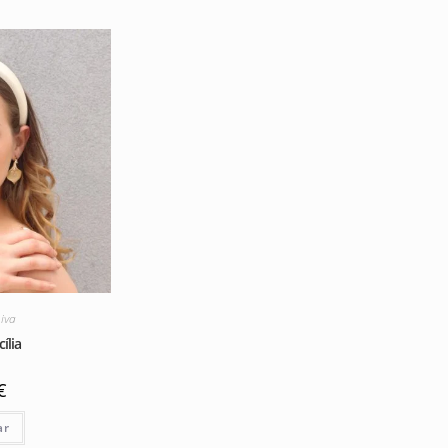
iva
ília
€
ar