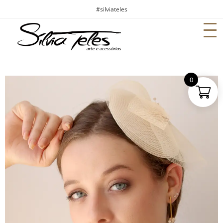
#silviateles
0