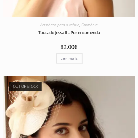
Acessórios para o cabelo
,
Cerimónia
Toucado Jessa II – Por encomenda
82.00
€
Ler mais
OUT OF STOCK