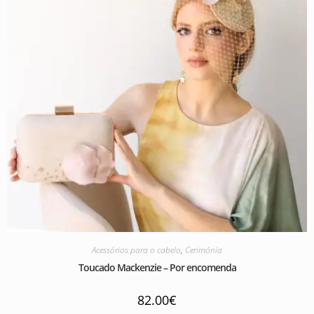
Acessórios para o cabelo
,
Cerimónia
Toucado Mackenzie – Por encomenda
82.00
€