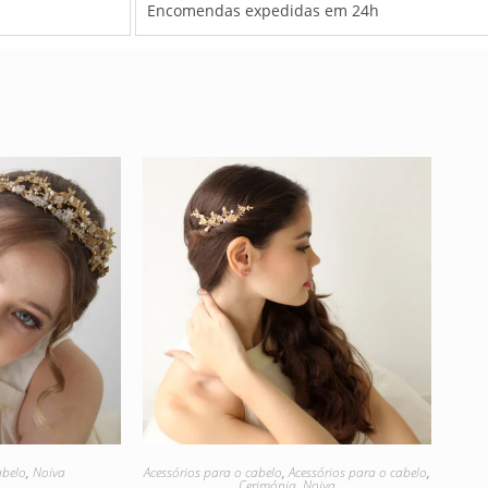
Encomendas expedidas em 24h
abelo
,
Noiva
Acessórios para o cabelo
,
Acessórios para o cabelo
,
Cerimónia
,
Noiva