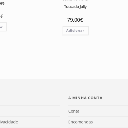
ore
Toucado Jully
0
€
79.00
€
ar
Adicionar
A MINHA CONTA
Conta
rivacidade
Encomendas