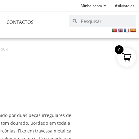
Minha conta
#silviateles
CONTACTOS
nouk
0
nido por duas peças irregulares de
 a tom dourado. Bordado em toda a
rcónias. Fixo em travessa metálica
teralmente como está na modelo ou