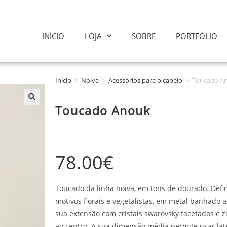
INÍCIO
LOJA
SOBRE
PORTFÓLIO
Início
>
Noiva
>
Acessórios para o cabelo
>
Toucado A
Toucado Anouk
78.00
€
Toucado da linha noiva, em tons de dourado. Defi
motivos florais e vegetalistas, em metal banhado
sua extensão com cristais swarovsky facetados e zi
ao centro. A sua dimensão média permite usar la