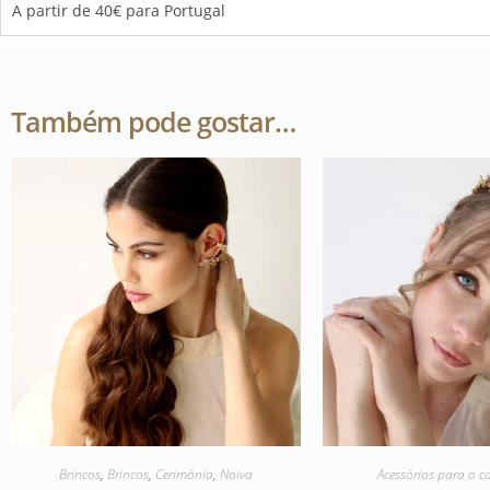
A partir de 40€ para Portugal
Também pode gostar…
Brincos
,
Brincos
,
Cerimónia
,
Noiva
Acessórios para o c