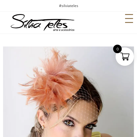
#silviateles
0