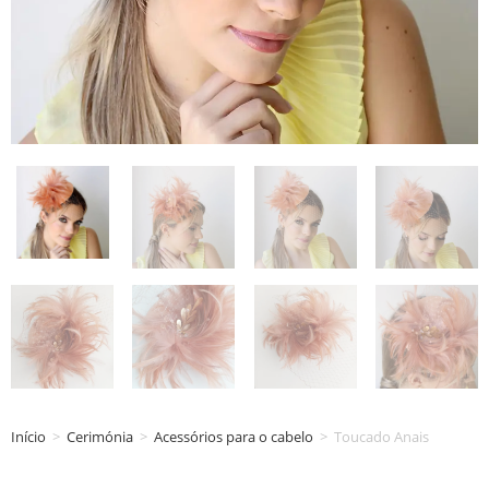
Início
>
Cerimónia
>
Acessórios para o cabelo
>
Toucado Anais