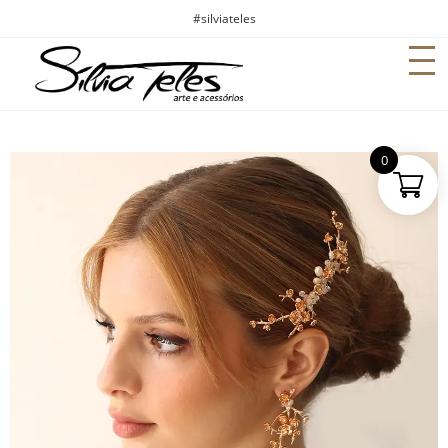
#silviateles
0