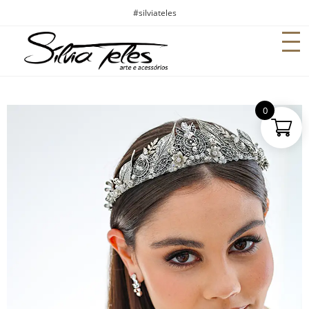
#silviateles
0