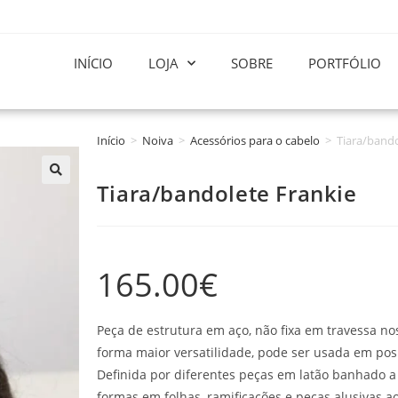
INÍCIO
LOJA
SOBRE
PORTFÓLIO
Início
>
Noiva
>
Acessórios para o cabelo
>
Tiara/bando
Tiara/bandolete Frankie
165.00
€
Peça de estrutura em aço, não fixa em travessa no
forma maior versatilidade, pode ser usada em posi
Definida por diferentes peças em latão banhado a
formas em folhas, ramificações e peças alusivas ao