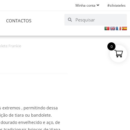
Minha conta
#silviateles
CONTACTOS
lete Frankie
0
s extremos , permitindo dessa
ção de tiara ou bandolete.
 dourado envelhecido e aço, de
s tradicionais brincos de Viana.