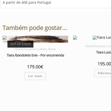
A partir de 40€ para Portugal
Também pode gostar…
OUT OF STOCK
Acessórios para o c
Acessórios para o cabelo
,
Noiva
Tiara Luci
Tiara /bandolete Evie – Por encomenda
195.0
179.00
€
Adicion
Ler mais