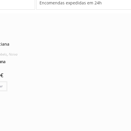
Encomendas expedidas em 24h
abelo
,
Noiva
ana
0
€
ar