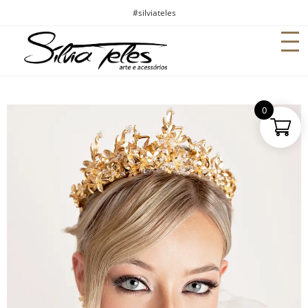
#silviateles
0