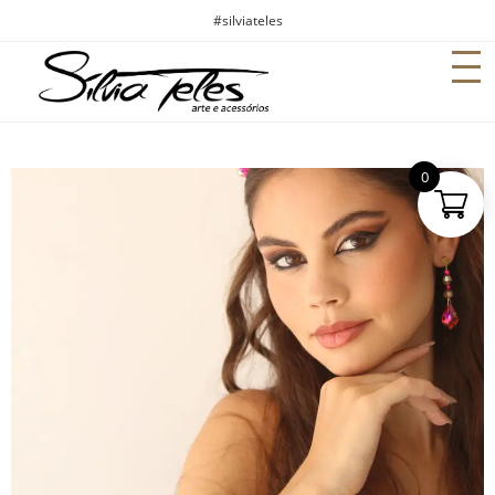
#silviateles
0