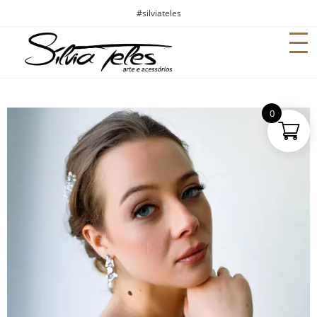
#silviateles
0