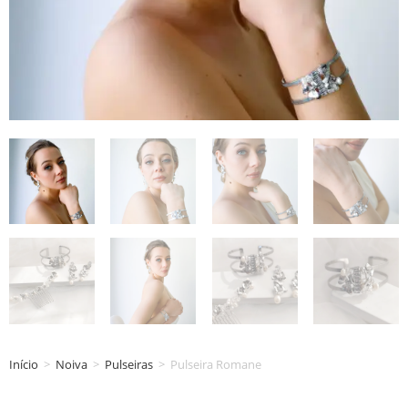
Início
>
Noiva
>
Pulseiras
>
Pulseira Romane