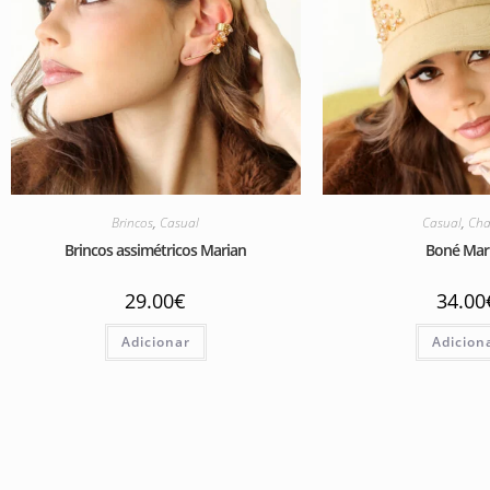
Brincos
,
Casual
Casual
,
Cha
Brincos assimétricos Marian
Boné Mar
29.00
€
34.00
Adicionar
Adicion