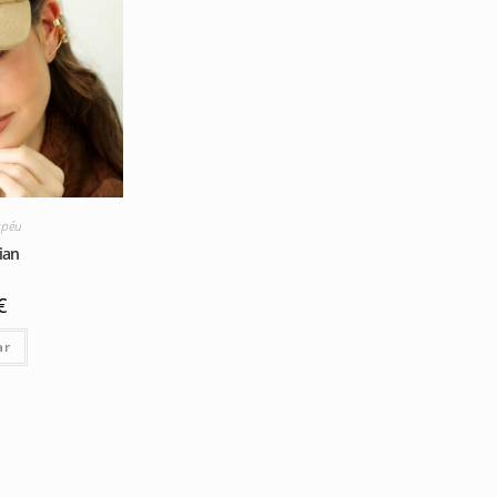
péu
ian
€
ar