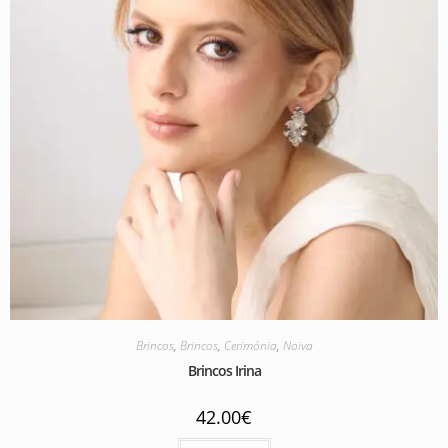
Brincos
,
Brincos
,
Cerimónia
,
Noiva
Brincos Irina
42.00
€