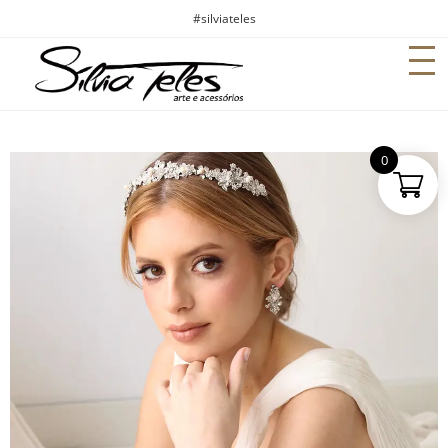
#silviateles
0