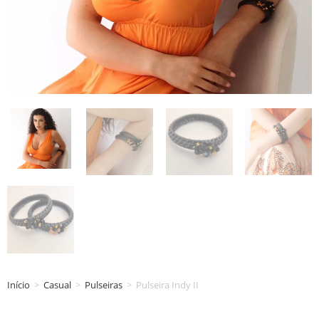
Início
>
Casual
>
Pulseiras
>
Pulseira Indy II