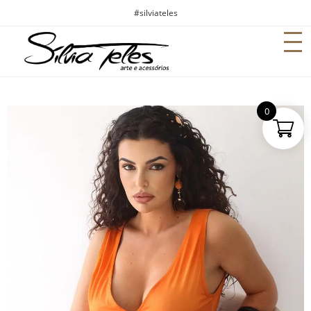
#silviateles
0