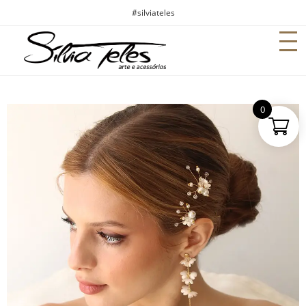
#silviateles
0