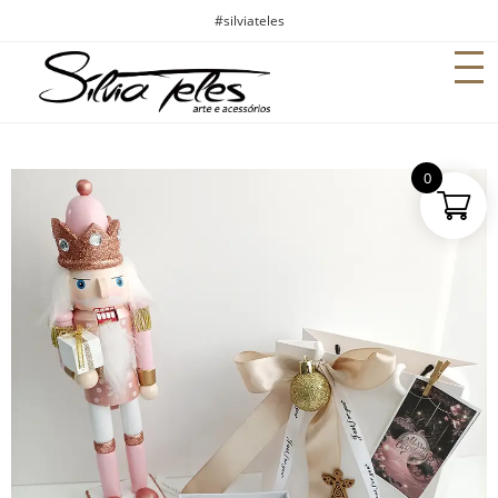
#silviateles
0