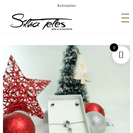
#silviateles
0