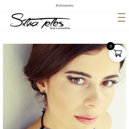
#silviateles
0