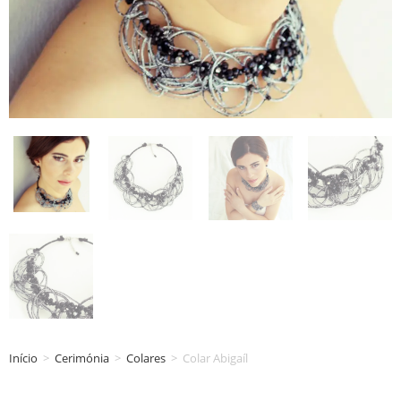
Início
>
Cerimónia
>
Colares
>
Colar Abigaíl