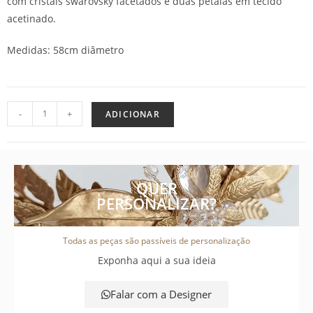
com cristais swarovsky facetados e duas pétalas em tecido
acetinado.
Medidas: 58cm diâmetro
-
+
ADICIONAR
QUER
PERSONALIZAR?
Todas as peças são passíveis de personalização
Exponha aqui a sua ideia
Falar com a Designer