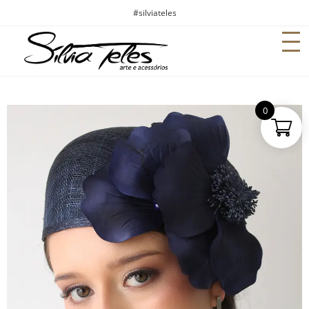
#silviateles
0