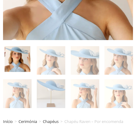
Início
>
Cerimónia
>
Chapéus
>
Chapéu Raven – Por encomenda