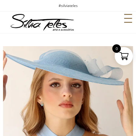
#silviateles
0