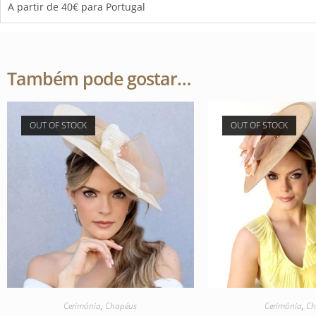
A partir de 40€ para Portugal
Também pode gostar…
OUT OF STOCK
OUT OF STOCK
Cerimónia
,
Chapéus
Cerimónia
,
Ch