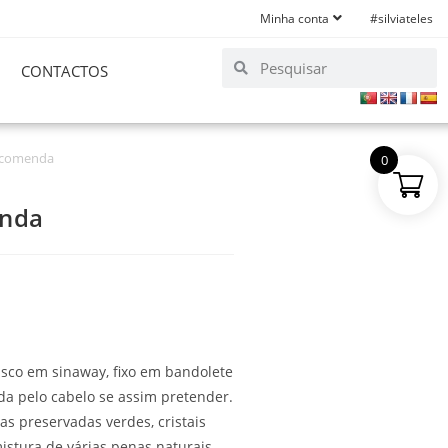
Minha conta
#silviateles
CONTACTOS
ncomenda
0
enda
sco em sinaway, fixo em bandolete
da pelo cabelo se assim pretender.
as preservadas verdes, cristais
istura de várias penas naturais