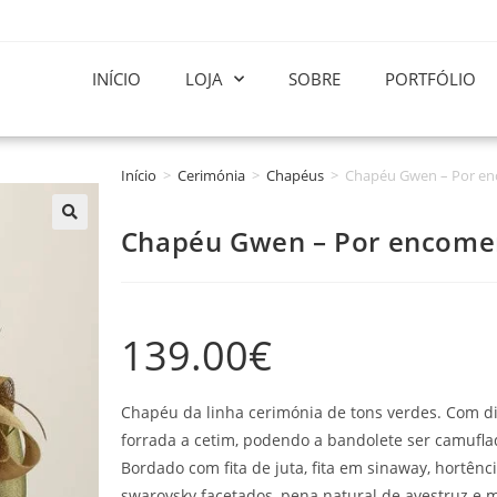
INÍCIO
LOJA
SOBRE
PORTFÓLIO
Início
>
Cerimónia
>
Chapéus
>
Chapéu Gwen – Por e
Chapéu Gwen – Por encom
139.00
€
Chapéu da linha cerimónia de tons verdes. Com di
forrada a cetim, podendo a bandolete ser camufla
Bordado com fita de juta, fita em sinaway, hortênci
swarovsky facetados, pena natural de avestruz e m