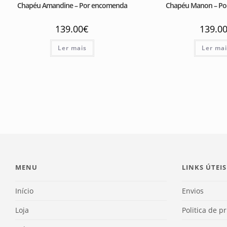
Chapéu Amandine – Por encomenda
Chapéu Manon – P
139.00
€
139.0
Ler mais
Ler ma
MENU
LINKS ÚTEIS
Início
Envios
Loja
Politica de p