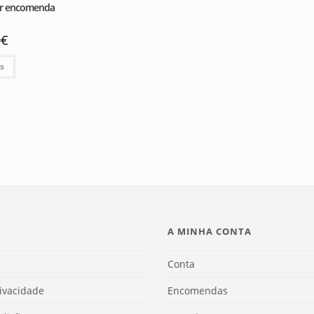
or encomenda
0
€
is
A MINHA CONTA
Conta
rivacidade
Encomendas