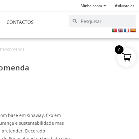
Minha conta
#silviateles
CONTACTOS
or encomenda
0
ncomenda
Com base em sinaway, fixo em
gurança e sustentabilidade mas
m pretender. Decorado
 de flor acetinada e bordado com