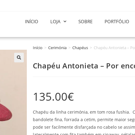
INÍCIO
LOJA
SOBRE
PORTFÓLIO
Início
>
Cerimónia
>
Chapéus
>
Chapéu Antonieta – P
Chapéu Antonieta – Por e
135.00
€
Chapéu da linha cerimónia, em tom rosa fushia. 
bandolete fina, forrada a cetim, permite maior se
pode ser facilmente disfarçada no cabelo se assi
lateralmente com fita também em sinaway, pétalas