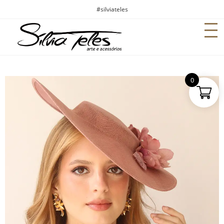
#silviateles
0