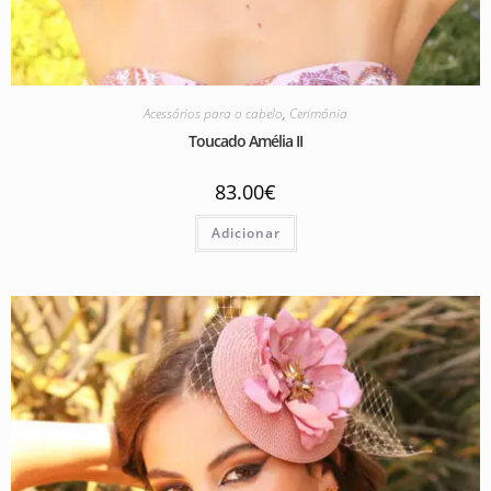
Acessórios para o cabelo
,
Cerimónia
Toucado Amélia II
83.00
€
Adicionar