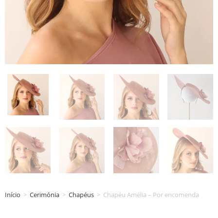
Início
>
Cerimónia
>
Chapéus
>
Chapéu Amélia – Por encomenda