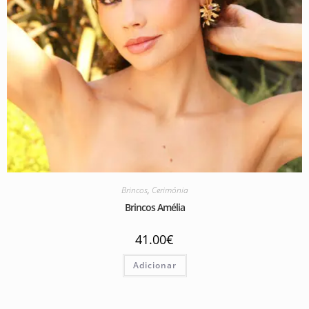
Brincos
,
Cerimónia
Brincos Amélia
41.00
€
Adicionar