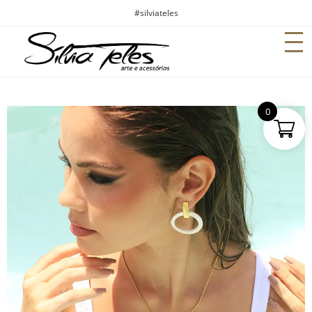
#silviateles
0