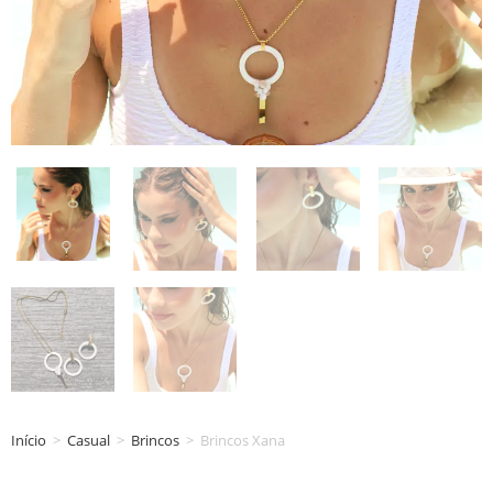
Início
>
Casual
>
Brincos
>
Brincos Xana